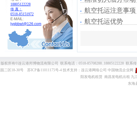
18805122228
业痛点
航空托运注意事项
传 真：
0518-85151972
E-MAIL:
航空托运优势
lygbbwl@126.com
版权所有
©
连云港邦博物流有限公司 联系电话：0518-85708288..18805122228 联系传
园二区18-30号
苏ICP备11011175号-4
技术支持：
连云港网络公司
中国物流企业网
阳发电机租赁
南昌发电机出租
九
东海