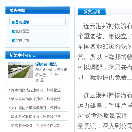
服务项目
普货运输
普货运输
连云港邦博物流有限
仓储配送
个重要省、市设立
大件运输
全国各地80家合法
News
新闻中心/
营。所以上海邦博
深耕港口物流...
可以调配，您只要
作为新亚欧大陆桥东
桥头堡、“一带一
即、就地提供免费
路”重...
降本增效成行业共识，邦博物流...
连云港邦博物流有
数字化赋能物流升级，邦博物流...
运力雄厚，管理严谨。
大件运输市场需求攀升，邦博物...
A”式循环质量管理
聚焦多式联运发展，连云港邦博...
量意识，深入到公
聚焦专业领域，邦博物流以定制...