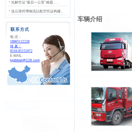
化解空运“最后一公里”难题，...
连云港邦博物流以航空托运构建...
车辆介绍
电 话：
18805122228
传 真：
0518-85151972
E-MAIL:
lygbbwl@126.com